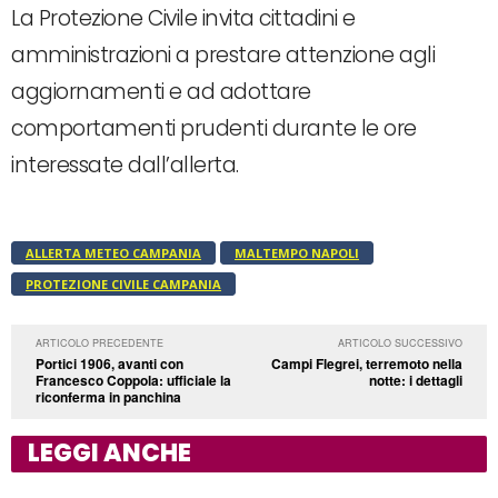
La Protezione Civile invita cittadini e
amministrazioni a prestare attenzione agli
aggiornamenti e ad adottare
comportamenti prudenti durante le ore
interessate dall’allerta.
ALLERTA METEO CAMPANIA
MALTEMPO NAPOLI
PROTEZIONE CIVILE CAMPANIA
ARTICOLO PRECEDENTE
ARTICOLO SUCCESSIVO
Portici 1906, avanti con
Campi Flegrei, terremoto nella
Francesco Coppola: ufficiale la
notte: i dettagli
riconferma in panchina
LEGGI ANCHE