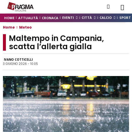
EVENTI
CITTÀ
CALCIO
SPORT
HOME
ATTUALITÀ
CRONACA
Home
Meteo
Maltempo in Campania,
scatta l’allerta gialla
IVANO COTTICELLI
3 GIUGNO 2026 - 10:05