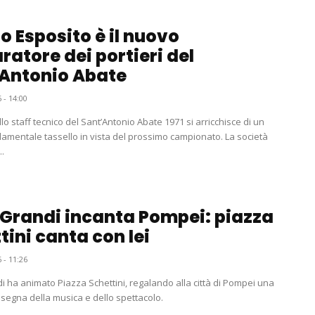
lo Esposito è il nuovo
ratore dei portieri del
Antonio Abate
 - 14:00
llo staff tecnico del Sant’Antonio Abate 1971 si arricchisce di un
damentale tassello in vista del prossimo campionato. La società
..
 Grandi incanta Pompei: piazza
tini canta con lei
 - 11:26
i ha animato Piazza Schettini, regalando alla città di Pompei una
insegna della musica e dello spettacolo.