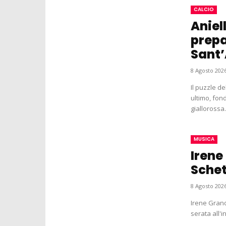
CALCIO
Aniel
prepa
Sant’
8 Agosto 2026
Il puzzle de
ultimo, fon
giallorossa.
MUSICA
Irene
Schet
8 Agosto 2026
Irene Grand
serata all'