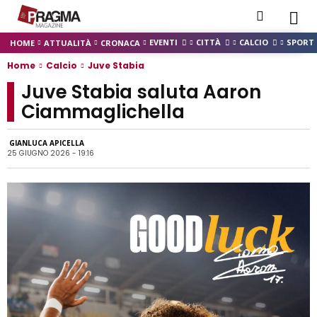
EVENTI
CITTÀ
CALCIO
SPORT
HOME
ATTUALITÀ
CRONACA
Home
Calcio
Juve Stabia
Juve Stabia saluta Aaron
Ciammaglichella
GIANLUCA APICELLA
25 GIUGNO 2026 - 19:16