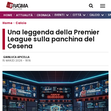
EVENTI
CITTÀ
CALCIO
S
HOME
ATTUALITÀ
CRONACA
Home
Calcio
Una leggenda della Premier
League sulla panchina del
Cesena
GIANLUCA APICELLA
15 MARZO 2026 - 18:16