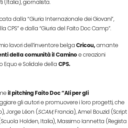
 (Italia), giornalista.
ancata dalla “Giuria Internazionale dei Giovani”,
ella CPS” e dalla “Giuria del Faito Doc Camp”.
emio
lavori dell’inventore
belga
Cricou,
amante
nti della comunità il Camino
e creazioni
Equo e Solidale della
CPS.
ome
il pitching Faito Doc “Ali per gli
giare gli autori e promuovere i loro progetti, che
io), Jorge Léon (
SCAM
, Francia), Amel Bouzid (Script
 (Scuola Holden, Italia), Massimo Iannetta (Regista