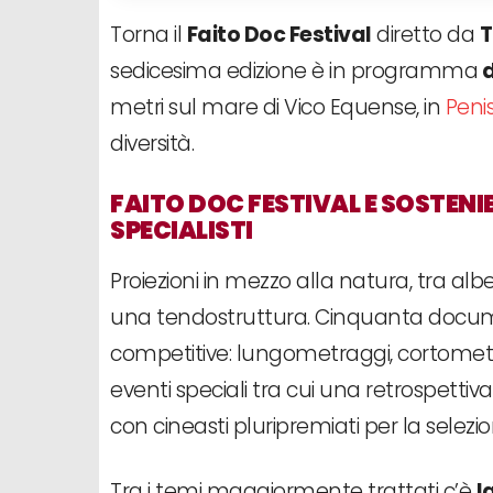
Torna il
Faito Doc Festival
diretto da
T
sedicesima edizione è in programma
d
metri sul mare di Vico Equense, in
Peni
diversità.
FAITO DOC FESTIVAL E SOSTENI
SPECIALISTI
Proiezioni in mezzo alla natura, tra albe
una tendostruttura. Cinquanta document
competitive: lungometraggi, cortometr
eventi speciali tra cui una retrospettiva
con cineasti pluripremiati per la selezi
Tra i temi maggiormente trattati c’è
l