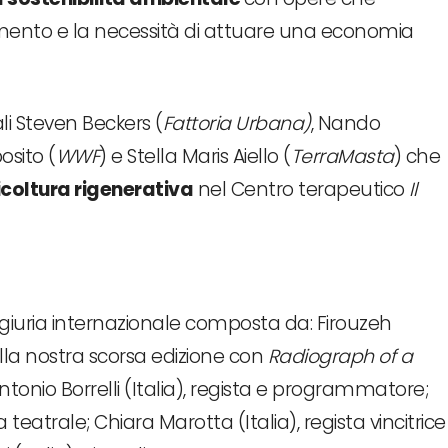
namento e la necessità di attuare una economia
ali Steven Beckers (
Fattoria Urbana)
, Nando
osito (
WWF
) e Stella Maris Aiello (
TerraMasta
) che
icoltura rigenerativa
nel Centro terapeutico
Il
giuria internazionale composta da: Firouzeh
della nostra scorsa edizione con
Radiograph of a
 Antonio Borrelli (Italia), regista e programmatore;
 teatrale; Chiara Marotta (Italia), regista vincitrice