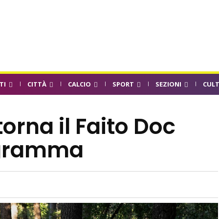
TI
CITTÀ
CALCIO
SPORT
SEZIONI
CUL
orna il Faito Doc
rogramma