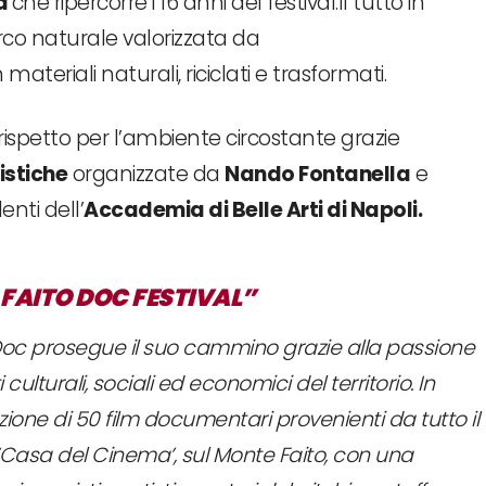
ia
che ripercorre i 16 anni del festival.Il tutto in
rco naturale valorizzata da
teriali naturali, riciclati e trasformati.
al rispetto per l’ambiente circostante grazie
istiche
organizzate da
Nando Fontanella
e
enti dell’
Accademia di Belle Arti
di Napoli.
 FAITO DOC FESTIVAL”
 Doc prosegue il suo cammino grazie alla passione
lturali, sociali ed economici del territorio. In
one di 50 film documentari provenienti da tutto il
‘Casa del Cinema’, sul Monte Faito, con una