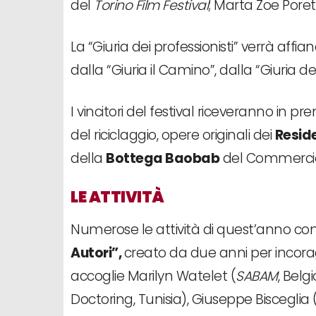
del
Torino Film Festival
; Marta Zoe Poretti
La “Giuria dei professionisti” verrà affi
dalla “Giuria il Camino”, dalla “Giuria d
I vincitori del festival riceveranno in pr
del riciclaggio, opere originali dei
Reside
della
Bottega Baobab
del Commercio 
LE ATTIVITÀ
Numerose le attività di quest’anno c
Autori”,
creato da due anni per incorag
accoglie Marilyn Watelet (
SABAM
, Belg
Doctoring, Tunisia), Giuseppe Bisceglia