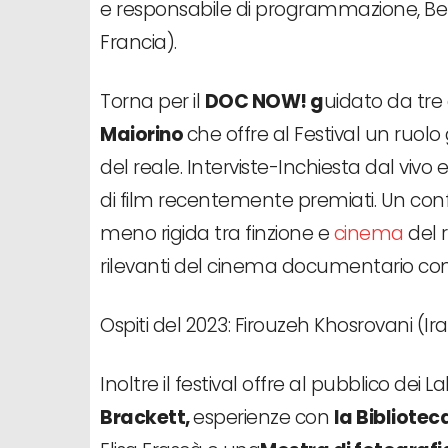
e responsabile di programmazione, Belg
Francia).
Torna per il
DOC NOW! g
uidato da tre 
Maiorino
che offre al Festival un ruol
del reale. Interviste-Inchiesta dal vivo e 
di film recentemente premiati. Un con
meno rigida tra finzione e
cinema
del r
rilevanti del cinema documentario c
Ospiti del 2023: Firouzeh Khosrovani (Ir
Inoltre il festival offre al pubblico dei L
Brackett,
esperienze con
la
Bibliotec