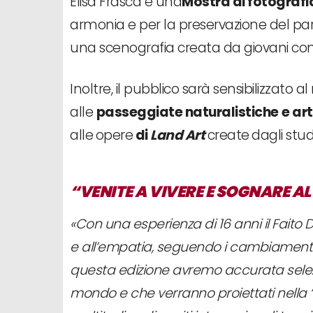
Elisa Frascà e una
Mostra
di fotograf
armonia e per la preservazione del pa
una scenografia creata da giovani con ma
Inoltre, il pubblico sarà sensibilizzato 
alle
passeggiate naturalistiche
e art
alle
opere
di
Land Art
create
dagli stud
“VENITE A VIVERE E SOGNARE AL
«
Con una esperienza di 16 anni il Faito
e all’empatia, seguendo i cambiamenti cu
questa edizione avremo accurata selezi
mondo e che verranno proiettati nella 