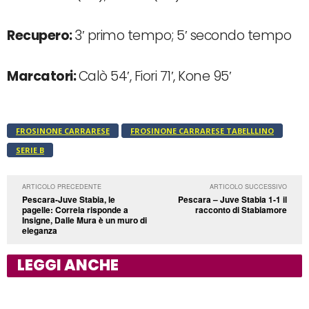
Recupero:
3′ primo tempo; 5′ secondo tempo
Marcatori:
Calò 54′, Fiori 71′, Kone 95′
FROSINONE CARRARESE
FROSINONE CARRARESE TABELLLINO
SERIE B
ARTICOLO PRECEDENTE
ARTICOLO SUCCESSIVO
Pescara-Juve Stabia, le
Pescara – Juve Stabia 1-1 il
pagelle: Correia risponde a
racconto di Stabiamore
Insigne, Dalle Mura è un muro di
eleganza
LEGGI ANCHE