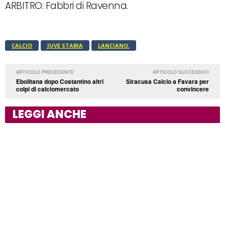
ARBITRO: Fabbri di Ravenna.
CALCIO
JUVE STABIA
LANCIANO.
ARTICOLO PRECEDENTE
ARTICOLO SUCCESSIVO
Ebolitana dopo Costantino altri
Siracusa Calcio a Favara per
colpi di calciomercato
convincere
LEGGI ANCHE