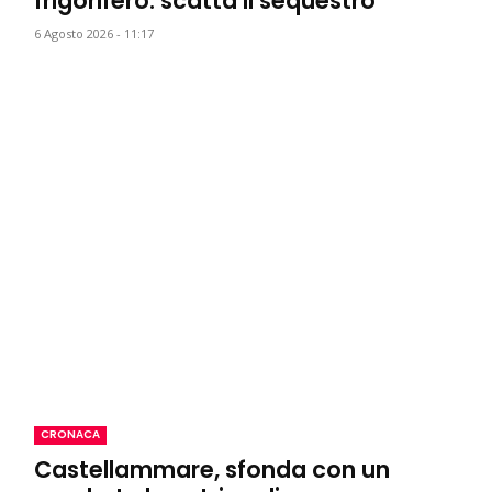
frigorifero: scatta il sequestro
6 Agosto 2026 - 11:17
CRONACA
Castellammare, sfonda con un