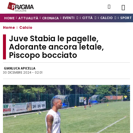
EVENTI
CITTÀ
CALCIO
SPORT
HOME
ATTUALITÀ
CRONACA
Home
Calcio
Juve Stabia le pagelle,
Adorante ancora letale,
Piscopo bocciato
GIANLUCA APICELLA
30 DICEMBRE 2024 - 02:01