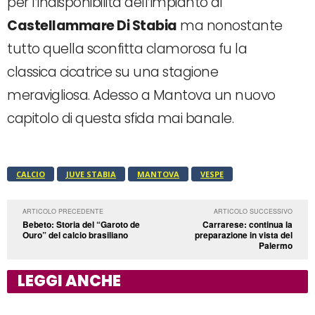
per l’indisponibilità dell’impianto di
Castellammare Di Stabia
ma nonostante
tutto quella sconfitta clamorosa fu la
classica cicatrice su una stagione
meravigliosa. Adesso a Mantova un nuovo
capitolo di questa sfida mai banale.
CALCIO
JUVE STABIA
MANTOVA
VESPE
ARTICOLO PRECEDENTE
ARTICOLO SUCCESSIVO
Bebeto: Storia del “Garoto de
Carrarese: continua la
Ouro” del calcio brasiliano
preparazione in vista del
Palermo
LEGGI ANCHE