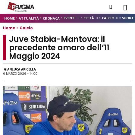
EVENTI
CITTÀ
CALCIO
SPORT
HOME
ATTUALITÀ
CRONACA
Home
Calcio
Juve Stabia-Mantova: il
precedente amaro dell’11
Maggio 2024
GIANLUCA APICELLA
6 MARZO 2026 - 14:00