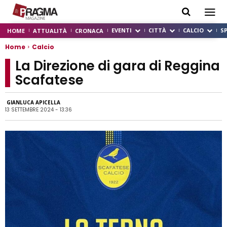
EVENTI
CITTÀ
CALCIO
S
HOME
ATTUALITÀ
CRONACA
Home
Calcio
La Direzione di gara di Reggina
Scafatese
GIANLUCA APICELLA
13 SETTEMBRE 2024 - 13:36