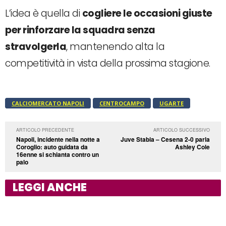
L’idea è quella di
cogliere le occasioni giuste
per rinforzare la squadra senza
stravolgerla
, mantenendo alta la
competitività in vista della prossima stagione.
CALCIOMERCATO NAPOLI
CENTROCAMPO
UGARTE
ARTICOLO PRECEDENTE
ARTICOLO SUCCESSIVO
Napoli, incidente nella notte a
Juve Stabia – Cesena 2-0 parla
Coroglio: auto guidata da
Ashley Cole
16enne si schianta contro un
palo
LEGGI ANCHE