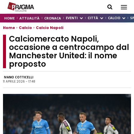
EVENTI
CITTÀ
CALCIO
S
HOME
ATTUALITÀ
CRONACA
Home
Calcio
Calcio Napoli
Calciomercato Napoli,
occasione a centrocampo dal
Manchester United: il nome
proposto
IVANO COTTICELLI
11 APRILE 2026 - 17:48