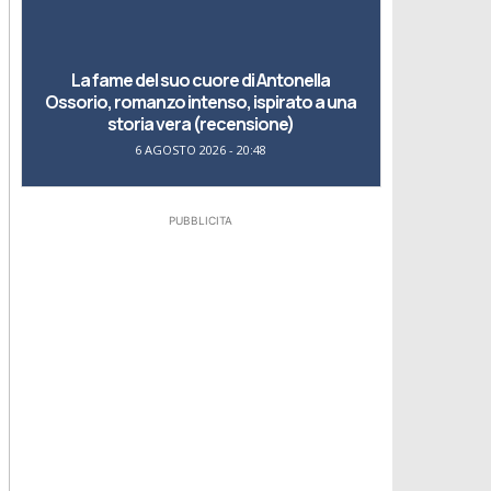
La fame del suo cuore di Antonella
Ossorio, romanzo intenso, ispirato a una
storia vera (recensione)
6 AGOSTO 2026 - 20:48
PUBBLICITA