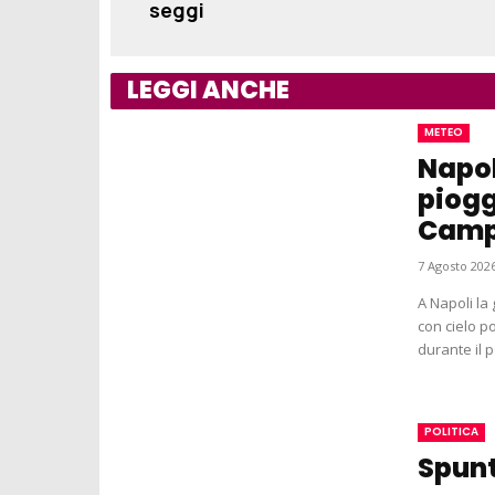
seggi
LEGGI ANCHE
METEO
Napol
piogge
Camp
7 Agosto 2026
A Napoli la
con cielo p
durante il p
POLITICA
Spunt