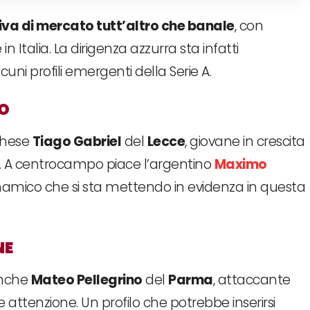
iva di mercato tutt’altro che banale
, con
in Italia. La dirigenza azzurra sta infatti
i profili emergenti della Serie A.
NO
oghese
Tiago Gabriel
del
Lecce
, giovane in crescita
ub. A centrocampo piace l’argentino
Maximo
dinamico che si sta mettendo in evidenza in questa
NE
 anche
Mateo Pellegrino
del
Parma
, attaccante
e attenzione. Un profilo che potrebbe inserirsi