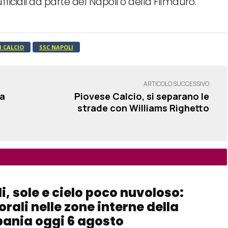
ciali da parte del Napoli o della Filmauro.
I CALCIO
SSC NAPOLI
ARTICOLO SUCCESSIVO
la
Piovese Calcio, si separano le
strade con Williams Righetto
i, sole e cielo poco nuvoloso:
rali nelle zone interne della
ania oggi 6 agosto