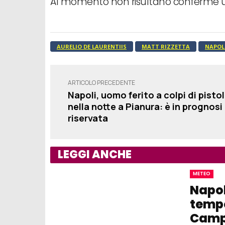
Al momento non risultano conferme uffi
AURELIO DE LAURENTIIS
MATT RIZZETTA
NAPOL
ARTICOLO PRECEDENTE
Napoli, uomo ferito a colpi di pisto
nella notte a Pianura: è in prognosi
riservata
LEGGI ANCHE
METEO
Napol
tempo
Camp