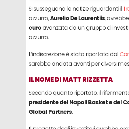
Si susseguono le notizie riguardanti il
fr
azzurro,
Aurelio De Laurentiis
, avrebb
euro
avanzata da un gruppo di investitor
azzurro.
L’indiscrezione è stata riportata dal
Cor
sarebbe andata avanti per diversi mesi
IL NOME DI MATT RIZZETTA
Secondo quanto riportato, il riferimen
presidente del Napoli Basket e del
Global Partners
.
Il progetto degli investitori avrebbe pr