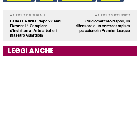
ARTICOLO PRECEDENTE
ARTICOLO SUCCESSIVO
L’attesa è finita: dopo 22 anni
Calciomercato Napoli, un
l’Arsenal è Campione
difensore e un centrocampista
d’Inghilterra! Arteta batte il
piacciono in Premier League
maestro Guardiola
LEGGI ANCHE