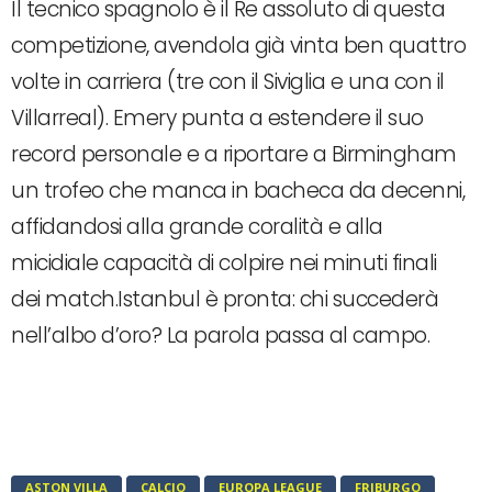
Il tecnico spagnolo è il Re assoluto di questa
competizione, avendola già vinta ben quattro
volte in carriera (tre con il Siviglia e una con il
Villarreal).
Emery punta a estendere il suo
record personale e a riportare a Birmingham
un trofeo che manca in bacheca da decenni,
affidandosi alla grande coralità e alla
micidiale capacità di colpire nei minuti finali
dei match.Istanbul è pronta: chi succederà
nell’albo d’oro?
La parola passa al campo.
ASTON VILLA
CALCIO
EUROPA LEAGUE
FRIBURGO