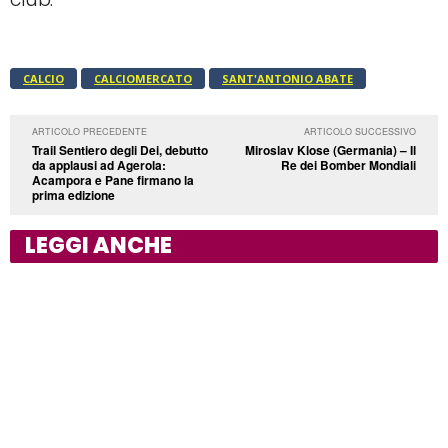
CALCIO
CALCIOMERCATO
SANT'ANTONIO ABATE
ARTICOLO PRECEDENTE
ARTICOLO SUCCESSIVO
Trail Sentiero degli Dei, debutto
Miroslav Klose (Germania) – Il
da applausi ad Agerola:
Re dei Bomber Mondiali
Acampora e Pane firmano la
prima edizione
LEGGI ANCHE