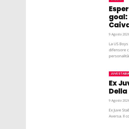
Esper
goal:
Caiv
9 Agosto 2026
La US Boys C
difensore c
personalità, 
JUVE STABI
Ex Ju
Della
9 Agosto 2026
Ex Juve Sta