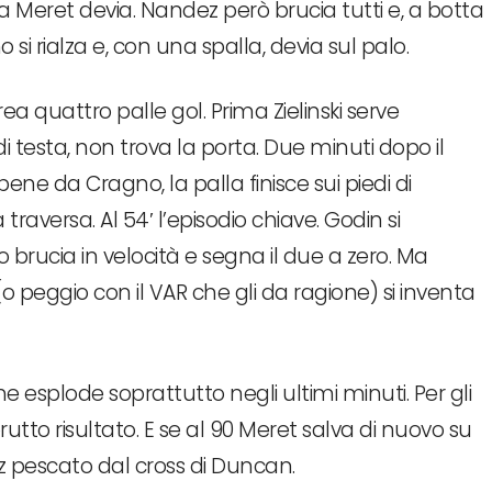
a Meret devia. Nandez però brucia tutti e, a botta
ino si rialza e, con una spalla, devia sul palo.
 quattro palle gol. Prima Zielinski serve
 testa, non trova la porta. Due minuti dopo il
e da Cragno, la palla finisce sui piedi di
raversa. Al 54′ l’episodio chiave. Godin si
brucia in velocità e segna il due a zero. Ma
 peggio con il VAR che gli da ragione) si inventa
he esplode soprattutto negli ultimi minuti. Per gli
rutto risultato. E se al 90 Meret salva di nuovo su
ez pescato dal cross di Duncan.