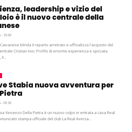
ienza, leadership e vizio del
 Ioio è il nuovo centrale della
anese
 - 10:00
aivanese blinda il reparto arretrato e ufficializza l'acquisto del
entrale Cristian Ioio. Profilo di enorme esperienza e spiccata
il...
A
ve Stabia nuova avventura per
 Pietra
 - 09:30
bia Vincenzo Della Pietra è un nuovo colpo in entrata a casa Real
Aversa. Il comunicato stampa ufficiale del club La Real Aversa...