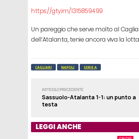
https://gty.im/1315859499
Un pareggio che serve molto al Cagliar
dell’Atalanta, tenie ancora viva la lo
CAGLIARI
NAPOLI
SERIE A
ARTICOLO PRECEDENTE
Sassuolo-Atalanta 1-1: un punto a
testa
LEGGI ANCHE
CALCIO