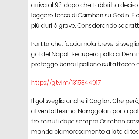
arriva al 93′ dopo che Fabbri ha deciso 
leggero tocco di Osimhen su Godin. E c
più duri, è grave. Considerando soprattut
Partita che, facciamola breve, si svegl
gol del Napoli. Recupero palla di Demm
protegge bene il pallone sull’attacco d
https://gty.im/1315844917
Il gol sveglia anche il Cagliari. Che pe
al ventottesimo. Nainggolan porta palla,
tre minuti dopo sempre Osimhen crossa
manda clamorosamente a lato di testa. 