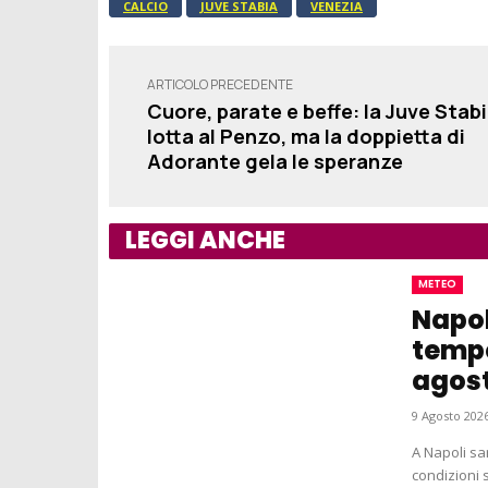
CALCIO
JUVE STABIA
VENEZIA
ARTICOLO PRECEDENTE
Cuore, parate e beffe: la Juve Stab
lotta al Penzo, ma la doppietta di
Adorante gela le speranze
LEGGI ANCHE
METEO
Napol
tempo
agos
9 Agosto 2026
A Napoli sa
condizioni s