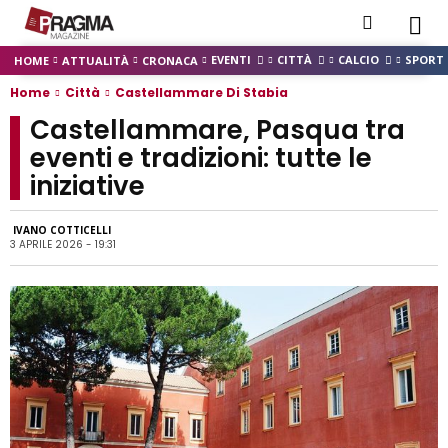
EVENTI
CITTÀ
CALCIO
SPORT
HOME
ATTUALITÀ
CRONACA
Home
Città
Castellammare Di Stabia
Castellammare, Pasqua tra
eventi e tradizioni: tutte le
iniziative
IVANO COTTICELLI
3 APRILE 2026 - 19:31