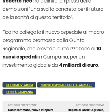
Roberto Fico
ha definito la ripresa delle
demolizioni “una svolta concreta per il futuro
della sanità di questo territorio”.
Fico ha collegato il nuovo ospedale al macro-
programma promosso dalla Giunta
Regionale, che prevede la realizzazione di
10
nuovi ospedali
in Campania, per un
investimento globale da
4 miliardi di euro
.
EX TERME STABIESI
NUOVO OSPEDALE CASTELLAMMARE
SANITÀ CAMPANIA
ARTICOLO PRECEDENTE
ARTICOLO SUCCESSIVO
Castellammare, nuovo infopoint
Rapina al Credit Agricole,