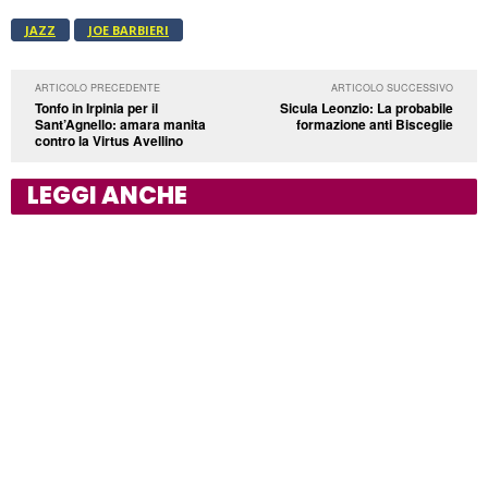
JAZZ
JOE BARBIERI
ARTICOLO PRECEDENTE
ARTICOLO SUCCESSIVO
Tonfo in Irpinia per il
Sicula Leonzio: La probabile
Sant’Agnello: amara manita
formazione anti Bisceglie
contro la Virtus Avellino
LEGGI ANCHE