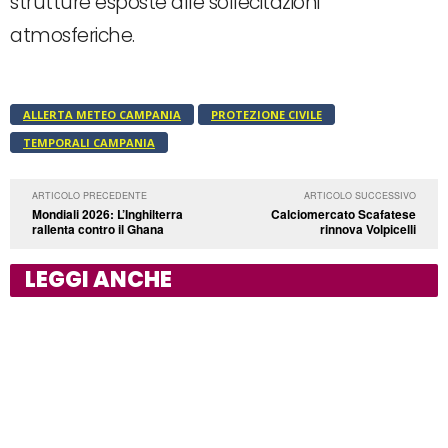
strutture esposte alle sollecitazioni
atmosferiche.
ALLERTA METEO CAMPANIA
PROTEZIONE CIVILE
TEMPORALI CAMPANIA
ARTICOLO PRECEDENTE
ARTICOLO SUCCESSIVO
Mondiali 2026: L’Inghilterra
Calciomercato Scafatese
rallenta contro il Ghana
rinnova Volpicelli
LEGGI ANCHE