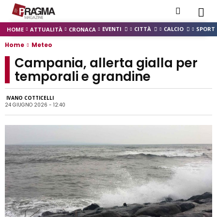
EVENTI
CITTÀ
CALCIO
SPORT
HOME
ATTUALITÀ
CRONACA
Home
Meteo
Campania, allerta gialla per
temporali e grandine
IVANO COTTICELLI
24 GIUGNO 2026 - 12:40