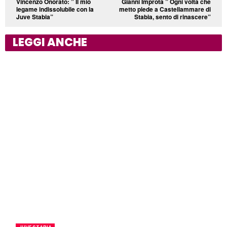
Vincenzo Onorato: ” Il mio
Gianni Improta ” Ogni volta che
legame indissolubile con la
metto piede a Castellammare di
Juve Stabia”
Stabia, sento di rinascere”
LEGGI ANCHE