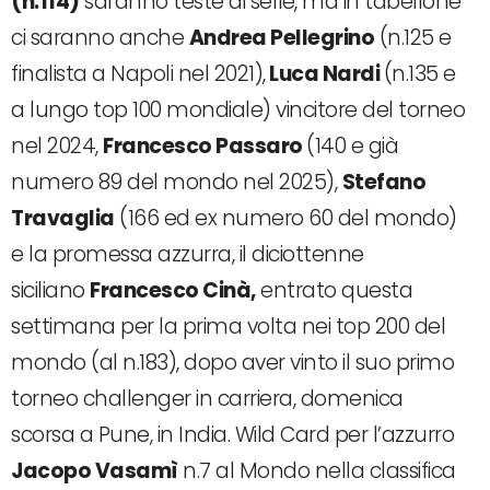
(n.114)
saranno teste di serie, ma in tabellone
ci saranno anche
Andrea Pellegrino
(n.125 e
finalista a Napoli nel 2021),
Luca Nardi
(n.135 e
a lungo top 100 mondiale) vincitore del torneo
nel 2024,
Francesco Passaro
(140 e già
numero 89 del mondo nel 2025),
Stefano
Travaglia
(166 ed ex numero 60 del mondo)
e la promessa azzurra, il diciottenne
siciliano
Francesco Cinà,
entrato questa
settimana per la prima volta nei top 200 del
mondo (al n.183), dopo aver vinto il suo primo
torneo challenger in carriera, domenica
scorsa a Pune, in India. Wild Card per l’azzurro
Jacopo Vasamì
n.7 al Mondo nella classifica