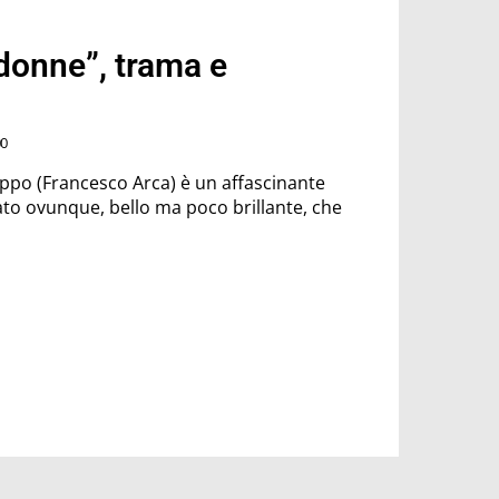
e donne”, trama e
00
illippo (Francesco Arca) è un affascinante
ato ovunque, bello ma poco brillante, che