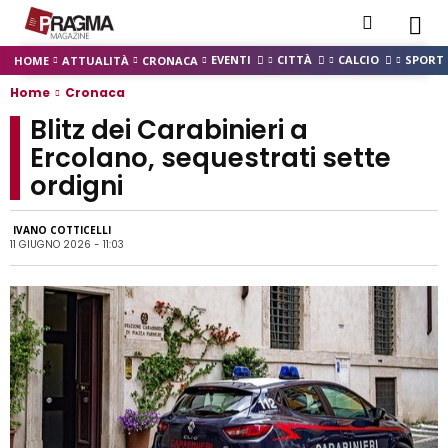
EVENTI
CITTÀ
CALCIO
SPORT
HOME
ATTUALITÀ
CRONACA
Home
Cronaca
Blitz dei Carabinieri a
Ercolano, sequestrati sette
ordigni
IVANO COTTICELLI
11 GIUGNO 2026 - 11:03