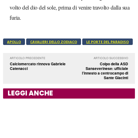
volto del dio del sole, prima di venire travolto dalla sua
furia.
APOLLO
CAVALIERI DELLO ZODIACO
LE PORTE DEL PARADISO
ARTICOLO PRECEDENTE
ARTICOLO SUCCESSIVO
Calciomercato rinnova Gabriele
Colpo della ASD
Catenacci
Sanseverinese: ufficiale
l’innesto a centrocampo di
Sante Giacinti
LEGGI ANCHE