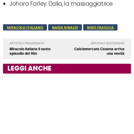
Johara Farley: Dalia, la massaggiatrice
MIRACOLO ITALIANO
NADIA RINALDI
NINO FRASSICA
ARTICOLO PRECEDENTE
ARTICOLO SUCCESSIVO
Miracolo Italiano il sesto
Calciomercato Cesena arriva
episodio del film
una novità
LEGGI ANCHE