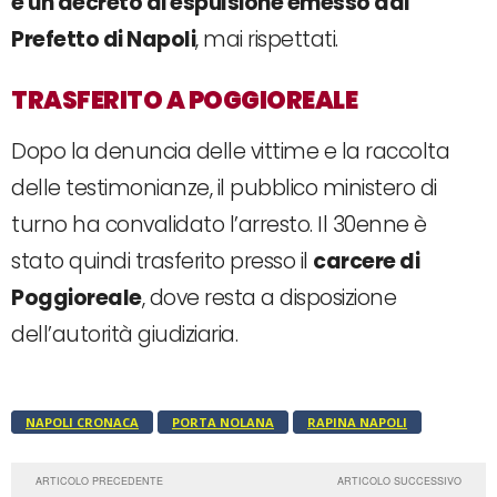
e un decreto di espulsione emesso dal
Prefetto di Napoli
, mai rispettati.
TRASFERITO A POGGIOREALE
Dopo la denuncia delle vittime e la raccolta
delle testimonianze, il pubblico ministero di
turno ha convalidato l’arresto. Il 30enne è
stato quindi trasferito presso il
carcere di
Poggioreale
, dove resta a disposizione
dell’autorità giudiziaria.
NAPOLI CRONACA
PORTA NOLANA
RAPINA NAPOLI
ARTICOLO PRECEDENTE
ARTICOLO SUCCESSIVO