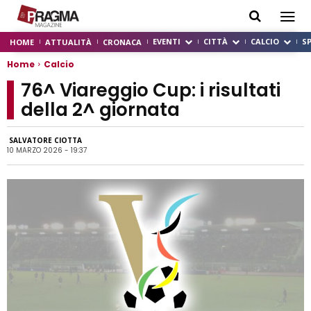
EVENTI
CITTÀ
CALCIO
S
HOME
ATTUALITÀ
CRONACA
Home
Calcio
76^ Viareggio Cup: i risultati
della 2^ giornata
SALVATORE CIOTTA
10 MARZO 2026 - 19:37