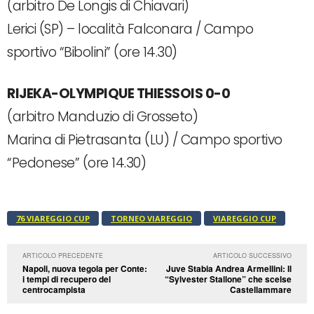
(arbitro De Longis di Chiavari)
Lerici (SP) – località Falconara / Campo
sportivo “Bibolini” (ore 14.30)
RIJEKA-OLYMPIQUE THIESSOIS 0-0
(arbitro Manduzio di Grosseto)
Marina di Pietrasanta (LU) / Campo sportivo
“Pedonese” (ore 14.30)
76 VIAREGGIO CUP
TORNEO VIAREGGIO
VIAREGGIO CUP
ARTICOLO PRECEDENTE
ARTICOLO SUCCESSIVO
Napoli, nuova tegola per Conte:
Juve Stabia Andrea Armellini: Il
i tempi di recupero del
“Sylvester Stallone” che scelse
centrocampista
Castellammare