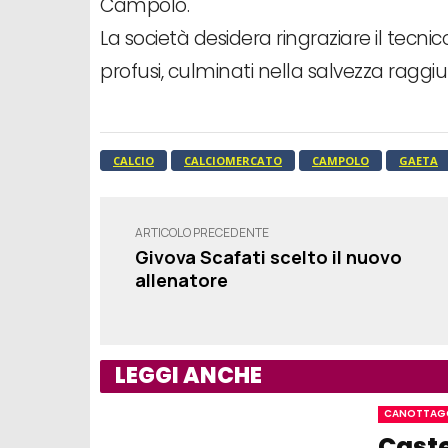
Campolo.
La società desidera ringraziare il tecnic
profusi, culminati nella salvezza raggiun
CALCIO
CALCIOMERCATO
CAMPOLO
GAETA
ARTICOLO PRECEDENTE
Givova Scafati scelto il nuovo
allenatore
LEGGI ANCHE
CANOTTAG
Caste