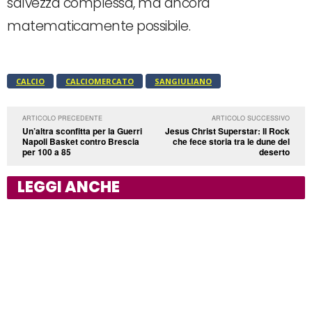
salvezza complessa, ma ancora
matematicamente possibile.
CALCIO
CALCIOMERCATO
SANGIULIANO
ARTICOLO PRECEDENTE
ARTICOLO SUCCESSIVO
Un’altra sconfitta per la Guerri
Jesus Christ Superstar: Il Rock
Napoli Basket contro Brescia
che fece storia tra le dune del
per 100 a 85
deserto
LEGGI ANCHE