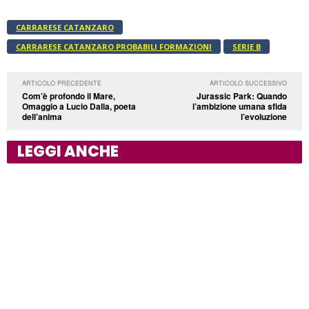
CARRARESE CATANZARO
CARRARESE CATANZARO PROBABILI FORMAZIONI
SERIE B
ARTICOLO PRECEDENTE
ARTICOLO SUCCESSIVO
Com’è profondo il Mare,
Jurassic Park: Quando
Omaggio a Lucio Dalla, poeta
l’ambizione umana sfida
dell’anima
l’evoluzione
LEGGI ANCHE