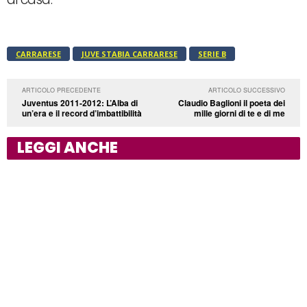
CARRARESE
JUVE STABIA CARRARESE
SERIE B
ARTICOLO PRECEDENTE
ARTICOLO SUCCESSIVO
Juventus 2011-2012: L’Alba di
Claudio Baglioni il poeta dei
un’era e il record d’imbattibilità
mille giorni di te e di me
LEGGI ANCHE