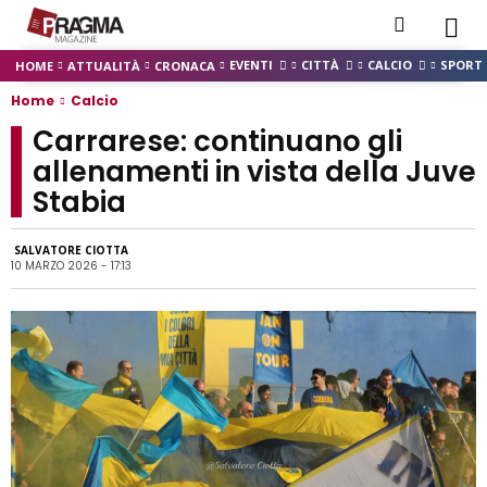
EVENTI
CITTÀ
CALCIO
SPORT
HOME
ATTUALITÀ
CRONACA
Home
Calcio
Carrarese: continuano gli
allenamenti in vista della Juve
Stabia
SALVATORE CIOTTA
10 MARZO 2026 - 17:13