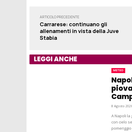
ARTICOLO PRECEDENTE
Carrarese: continuano gli
allenamenti in vista della Juve
Stabia
LEGGI ANCHE
METEO
Napol
piova
Camp
8 Agosto 2026
A Napoli la
con cielo s
pomeriggio 