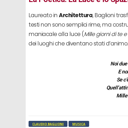
Laureato in
Architettura
, Baglioni tras
testi non sono semplici rime, ma costru
maniacale alla luce (
Mille giorni di te 
dei luoghi che diventano stati d’animo
Noi du
E no
Se c’
Quell’atti
Mille
CLAUDIO BAGLIONI
MUSICA