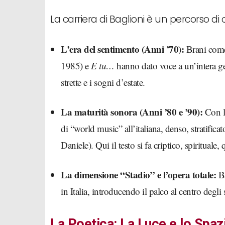
La carriera di Baglioni è un percorso di 
L’era del sentimento (Anni ’70):
Brani co
1985) e
E tu…
hanno dato voce a un’intera ge
strette e i sogni d’estate.
La maturità sonora (Anni ’80 e ’90):
Con 
di “world music” all’italiana, denso, stratific
Daniele). Qui il testo si fa criptico, spirituale,
La dimensione “Stadio” e l’opera totale:
Ba
in Italia, introducendo il palco al centro degl
La Poetica: La Luce e lo Spaz