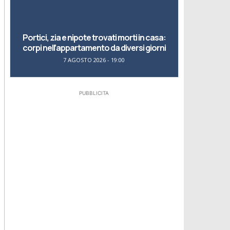
Portici, zia e nipote trovati morti in casa:
corpi nell’appartamento da diversi giorni
7 AGOSTO 2026 - 19:00
PUBBLICITA