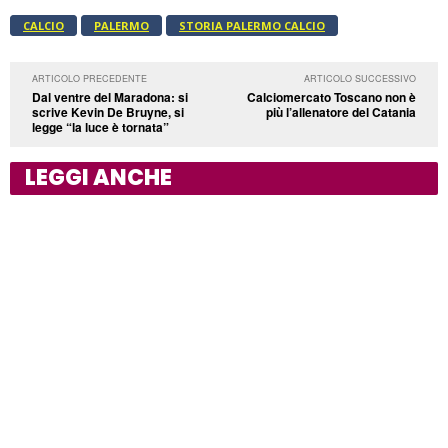
CALCIO
PALERMO
STORIA PALERMO CALCIO
ARTICOLO PRECEDENTE
ARTICOLO SUCCESSIVO
Dal ventre del Maradona: si
Calciomercato Toscano non è
scrive Kevin De Bruyne, si
più l’allenatore del Catania
legge “la luce è tornata”
LEGGI ANCHE