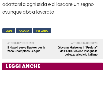
adattarsi a ogni sfida e di lasciare un segno
ovunque abbia lavorato.
CADE
CALCIO
PESCARA
ARTICOLO PRECEDENTE
ARTICOLO SUCCESSIVO
Il Napoli serve il poker per la
Giovanni Galeone: Il “Profeta”
zona Champions League
dell’Adriatico che insegnò la
bellezza al calcio Italiano
LEGGI ANCHE