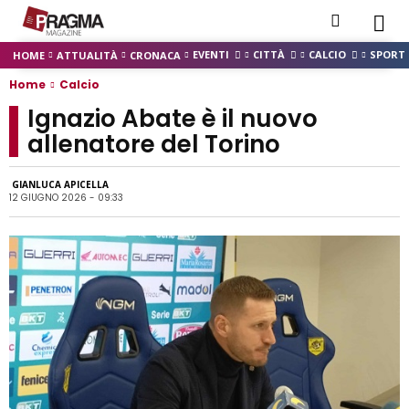
EVENTI
CITTÀ
CALCIO
SPORT
HOME
ATTUALITÀ
CRONACA
Home
Calcio
Ignazio Abate è il nuovo
allenatore del Torino
GIANLUCA APICELLA
12 GIUGNO 2026 - 09:33