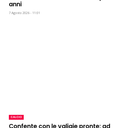
anni
7 Agosto 2026 - 11:01
CALCIO
Confente con le valigie pronte: ad