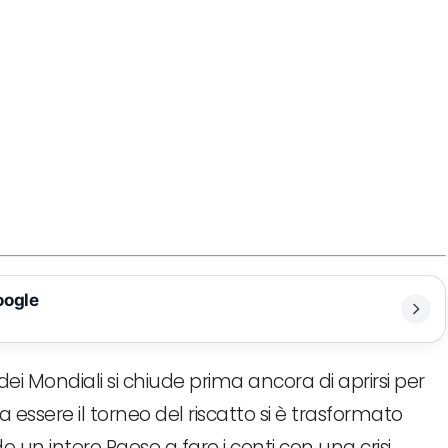
oogle
o dei Mondiali si chiude prima ancora di aprirsi per
 essere il torneo del riscatto si è trasformato
 un intero Paese a fare i conti con una crisi