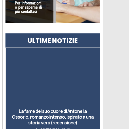
ULTIME NOTIZIE
La fame del suo cuore di Antonella
Ossorio, romanzo intenso, ispirato a una
storia vera (recensione)