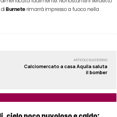
 dimenticata facilmente. Nonostante il verdetto
 di
Burnete
rimarrà impresso a fuoco nella
ARTICOLO SUCCESSIVO
Calciomercato a casa Aquila saluta
il bomber
i, cielo poco nuvoloso e caldo: