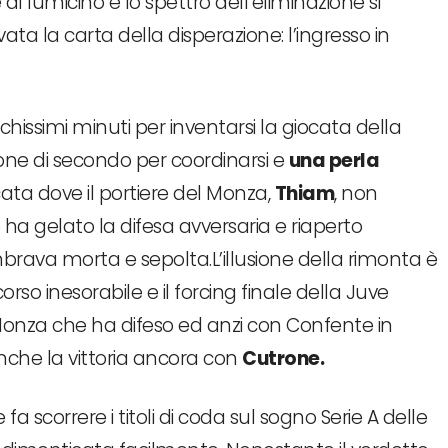
 lumicino e lo spettro dell’eliminazione si
ta la carta della disperazione: l’ingresso in
issimi minuti per inventarsi la giocata della
ione di secondo per coordinarsi e
una perla
cata dove il portiere del Monza,
Thiam
, non
 ha gelato la difesa avversaria e riaperto
ava morta e sepolta.L’illusione della rimonta è
so inesorabile e il forcing finale della Juve
 Monza che ha difeso ed anzi con Confente in
nche la vittoria ancora con
Cutrone.
e fa scorrere i titoli di coda sul sogno Serie A delle