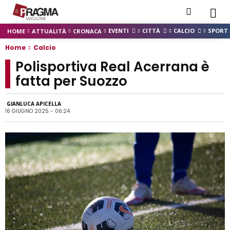
EVENTI
CITTÀ
CALCIO
SPORT
HOME
ATTUALITÀ
CRONACA
Home
Calcio
Polisportiva Real Acerrana è
fatta per Suozzo
GIANLUCA APICELLA
16 GIUGNO 2025 - 06:24