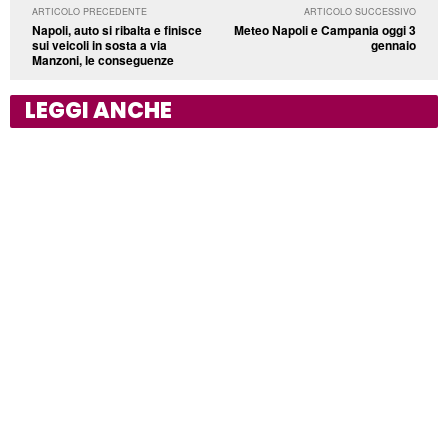
ARTICOLO PRECEDENTE
ARTICOLO SUCCESSIVO
Napoli, auto si ribalta e finisce
Meteo Napoli e Campania oggi 3
sui veicoli in sosta a via
gennaio
Manzoni, le conseguenze
LEGGI ANCHE