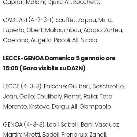
Caprari, Maldini; Djuric. All. Bocchetti.
CAGLIARI (4-2-3-1): Scuffet; Zappa, Mina,
Luperto, Obert; Makoumbou, Adopo; Zortea,
Gaetano, Augello; Piccoli. All. Nicola.
LECCE-GENOA Domenica 5 gennaio ore
15:00 (Gara visibile su DAZN)
LECCE (4-3-3): Falcone; Guilbert, Baschirotto,
Jean, Gallo; Coulibaly, Pierret, Rafia; Tete
Morente, Krstovic, Dorgu. All. Giampaolo.
GENOA (4-3-3): Leali; Sabelli, Bani, Vasquez,
Martin; Miretti, Badelj, Frendrup; Zanoli,