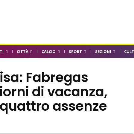
TI
CITTÀ
CALCIO
SPORT
SEZIONI
CUL
sa: Fabregas
orni di vacanza,
 quattro assenze