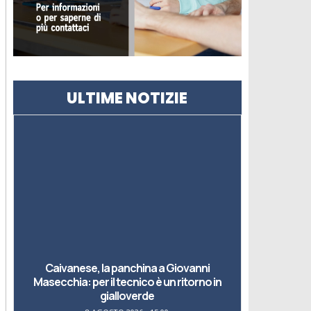
ULTIME NOTIZIE
Caivanese, la panchina a Giovanni
Masecchia: per il tecnico è un ritorno in
gialloverde