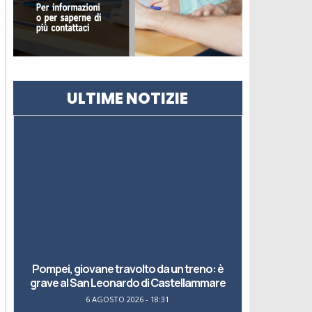
ULTIME NOTIZIE
Pompei, giovane travolto da un treno: è
grave al San Leonardo di Castellammare
6 AGOSTO 2026 - 18:31