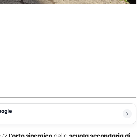
oogle
 12
,
l’orto sinergico
della
scuola secondaria di