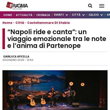
EVENTI
CITTÀ
CALCIO
S
HOME
ATTUALITÀ
CRONACA
Home
Città
Castellammare Di Stabia
“Napoli ride e canta”: un
viaggio emozionale tra le note
e l’anima di Partenope
GIANLUCA APICELLA
24 GIUGNO 2026 - 10:50