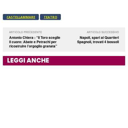
CASTELLAMMARE
TEATRO
ARTICOLO PRECEDENTE
ARTICOLO SUCCESSIVO
Antonio Chiera : “Il Toro sceglie
Napoli, spari ai Quartieri
il cuore: Abate e Petrachi per
Spagnoli, trovati 4 bossoli
ricostruire l’orgoglio granata”
LEGGI ANCHE