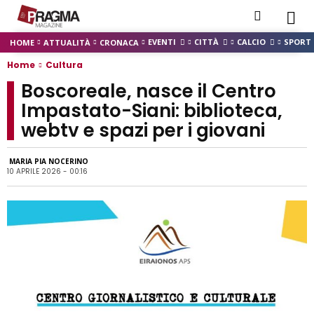
EVENTI
CITTÀ
CALCIO
SPORT
HOME
ATTUALITÀ
CRONACA
Home
Cultura
Boscoreale, nasce il Centro
Impastato-Siani: biblioteca,
webtv e spazi per i giovani
MARIA PIA NOCERINO
10 APRILE 2026 - 00:16