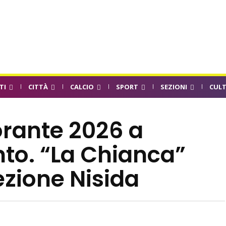
TI
CITTÀ
CALCIO
SPORT
SEZIONI
CUL
orante 2026 a
to. “La Chianca”
ezione Nisida