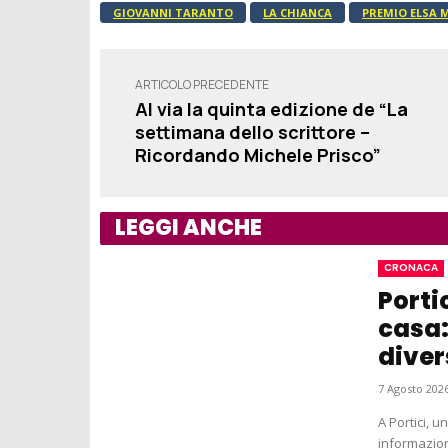
GIOVANNI TARANTO
LA CHIANCA
PREMIO ELSA
ARTICOLO PRECEDENTE
Al via la quinta edizione de “La
settimana dello scrittore –
Ricordando Michele Prisco”
LEGGI ANCHE
CRONACA
Portic
casa:
diver
7 Agosto 2026
A Portici, 
informazion