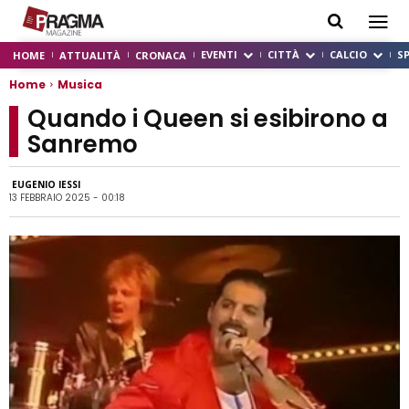
EVENTI
CITTÀ
CALCIO
S
HOME
ATTUALITÀ
CRONACA
Home
Musica
Quando i Queen si esibirono a
Sanremo
EUGENIO IESSI
13 FEBBRAIO 2025 - 00:18