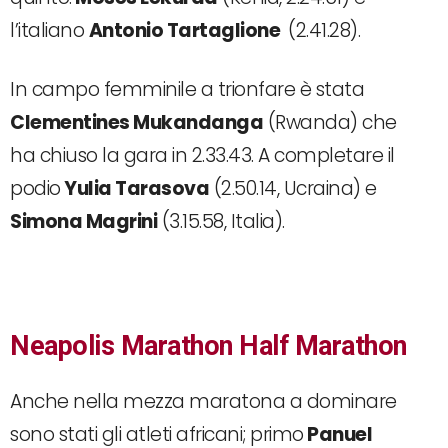
l’italiano
Antonio Tartaglione
(2.41.28).
In campo femminile a trionfare è stata
Clementines Mukandanga
(Rwanda) che
ha chiuso la gara in 2.33.43. A completare il
podio
Yulia Tarasova
(2.50.14, Ucraina) e
Simona Magrini
(3.15.58, Italia).
Neapolis Marathon Half Marathon
Anche nella mezza maratona a dominare
sono stati gli atleti africani; primo
Panuel