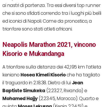
ai nastri di partenza. Tra essi diversi top runner
che si sono sfidati correndo tra i luoghi più belli
ed iconici di Napoli. Come da pronostico, a
trionfare sono stati atleti africani.
Neapolis Marathon 2021, vincono
Kisorio e Mukandanga
A trionfare sulla distanza dei 42,195 km l’atleta
keniano
Hosea Kimeli Kisorio
che ha tagliato
il traguardo in 2.18.38. Dietro di lui
Jean
Baptiste Simukeka
(2.23.27, Rwanda) e
Mohamed Hajjy
(2.23.45, Marocco). Quarto e
quinto:
Moses Lekuraa
(Kenia, 2.24.51) e