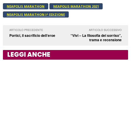
NEAPOLIS MARATHON
NEAPOLIS MARATHON 2021
NEAPOLIS MARATHON I^ EDIZIONE
ARTICOLO PRECEDENTE
ARTICOLO SUCCESSIVO
Portici, il sacrificio dell’eroe
“Vivi – La filosofia del sorriso”,
trama e recensione
LEGGI ANCHE