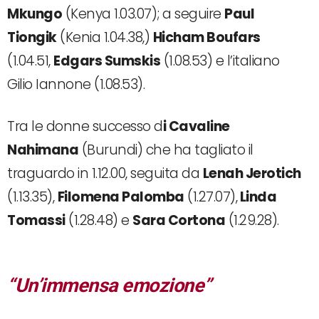
Mkungo
(Kenya 1.03.07); a seguire
Paul
Tiongik
(Kenia 1.04.38,)
Hicham Boufars
(1.04.51,
Edgars Sumskis
(1.08.53) e l’italiano
Gilio Iannone (1.08.53).
Tra le donne successo d
i Cavaline
Nahimana
(Burundi) che ha tagliato il
traguardo in 1.12.00, seguita da
Lenah Jerotich
(1.13.35),
Filomena Palomba
(1.27.07),
Linda
Tomassi
(1.28.48) e
Sara Cortona
(1.29.28).
“Un’immensa emozione”