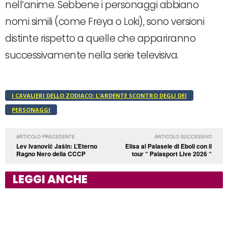
nell’anime. Sebbene i personaggi abbiano
nomi simili (come Freya o Loki), sono versioni
distinte rispetto a quelle che appariranno
successivamente nella serie televisiva.
I CAVALIERI DELLO ZODIACO: L'ARDENTE SCONTRO DEGLI DEI
PERSONAGGI
ARTICOLO PRECEDENTE
ARTICOLO SUCCESSIVO
Lev Ivanovič Jašin: L’Eterno
Elisa al Palasele di Eboli con il
Ragno Nero della CCCP
tour “ Palasport Live 2026 “
LEGGI ANCHE